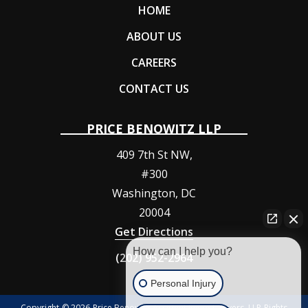
HOME
ABOUT US
CAREERS
CONTACT US
PRICE BENOWITZ LLP
409 7th St NW,
#300
Washington
,
DC
20004
Get Directions
How can I help you?
(202) 952-2964
Personal Injury
Copyright © 2026 Price Benowitz Accident Injury Lawyers, LLP Rights