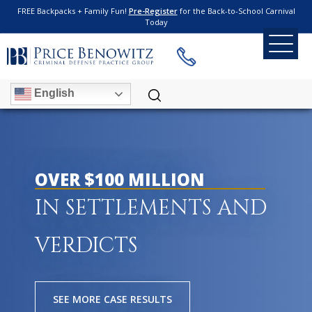
FREE Backpacks + Family Fun!
Pre-Register
for the Back-to-School Carnival
Today
English
OVER $100 MILLION
IN SETTLEMENTS AND
VERDICTS
SEE MORE CASE RESULTS