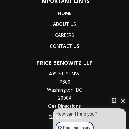
IMPORTANT LINKS
HOME
ABOUT US
CAREERS
CONTACT US
PRICE BENOWITZ LLP
409 7th St NW,
#300
Washington
,
DC
20004
Get Directions
How can I help you?
(202) 952-2964
Personal Injury