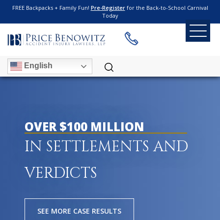
FREE Backpacks + Family Fun!
Pre-Register
for the Back-to-School Carnival
Today
English
OVER $100 MILLION
IN SETTLEMENTS AND
VERDICTS
SEE MORE CASE RESULTS