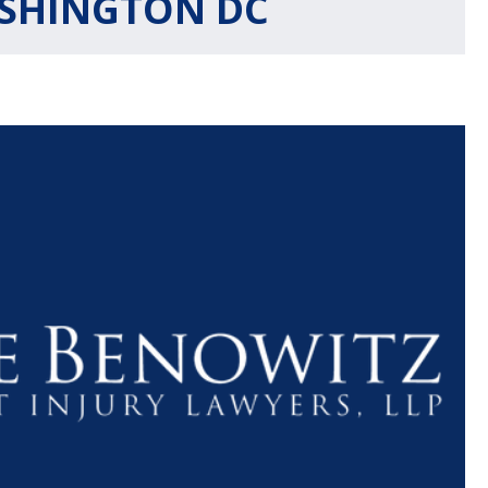
ASHINGTON DC
NES
S
$ 1.1
$ 80
N
+
+
MILLÓN
MIL
DOLARES
DOLARE