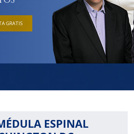
TOS
A GRATIS
 MÉDULA ESPINAL
DE