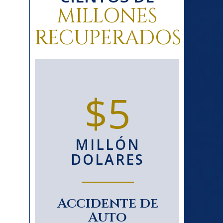
MILLONES
RECUPERADOS
0
$5
MILLÓN
DOLARES
Accidente de
Ac
S
Auto