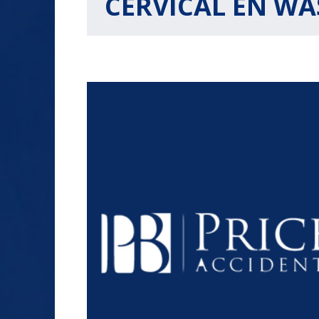
CERVICAL EN W
ACCIDENTE DE PEATO
LESIONES EN
PROPIEDADES
ABUSO SEXUAL
RESBALONES Y CAÍDA
$ 1.2
ACCIDENTE DE CAMIÓ
COMPENSACIÓN PARA
TRABAJADORES
+
MUERTE POR
NEGLIGENCIA
MILLÓN
DOLARES