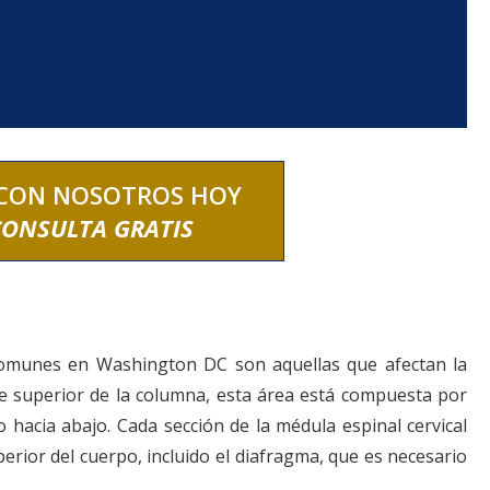
Negligencia
Accidente
Médica
de
Motocicle
CON NOSOTROS HOY
CONSULTA GRATIS
comunes en Washington DC son aquellas que afectan la
rte superior de la columna, esta área está compuesta por
o hacia abajo. Cada sección de la médula espinal cervical
perior del cuerpo, incluido el diafragma, que es necesario